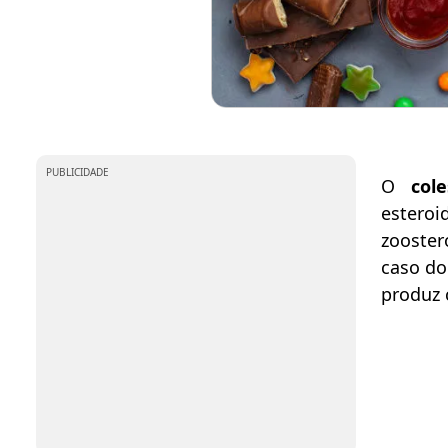
PUBLICIDADE
O
col
esteroi
zooster
caso do
produz 