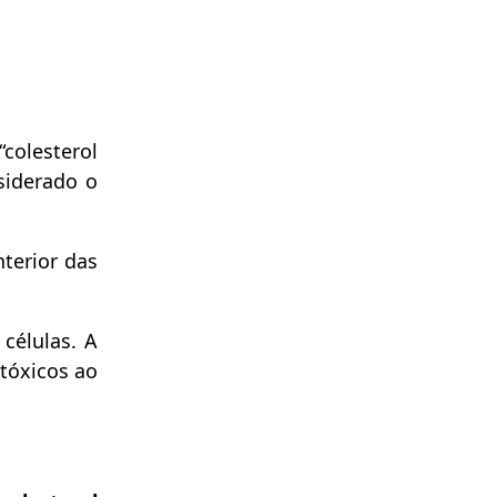
“colesterol
siderado o
terior das
 células. A
 tóxicos ao