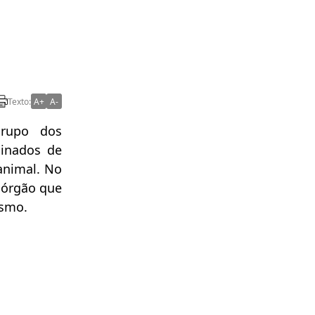
Texto:
A+
A-
grupo dos
inados de
animal. No
, órgão que
ismo.