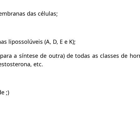
embranas das células;
 lipossolúveis (A, D, E e K);
para a síntese de outra) de todas as classes de ho
estosterona, etc.
e ;)