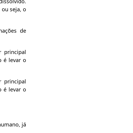
issolvido.
 ou seja, o
nações de
 principal
 é levar o
 principal
 é levar o
humano, já