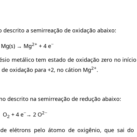
descrito a semirreação de oxidação abaixo:
2+
−
 Mg(s) → Mg
+ 4 e
io metálico tem estado de oxidação zero no início
2+
 de oxidação para +2, no cátion Mg
.
o descrito na semirreação de redução abaixo:
−
2−
O
+ 4 e
→ 2 O
2
de elétrons pelo átomo de oxigênio, que sai do