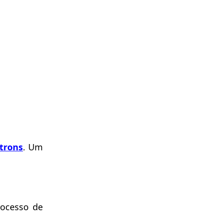
étrons
. Um
rocesso de