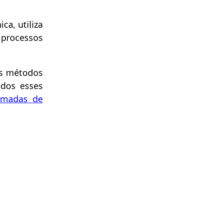
ca, utiliza
 processos
os métodos
odos esses
madas de