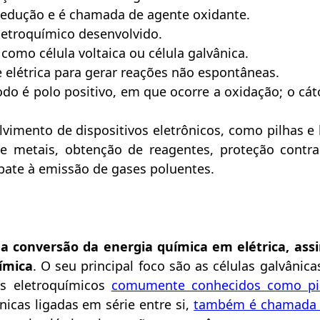
 redução e é chamada de agente oxidante.
eletroquímico desenvolvido.
 como célula voltaica ou célula galvânica.
e elétrica para gerar reações não espontâneas.
nodo é polo positivo, em que ocorre a oxidação; o cá
imento de dispositivos eletrônicos, como pilhas e b
de metais, obtenção de reagentes, proteção contra
bate à emissão de gases poluentes.
a conversão da energia química em elétrica, as
ímica
. O seu principal foco são as células galvâni
os eletroquímicos
comumente conhecidos como pi
nicas ligadas em série entre si,
também é chamada d