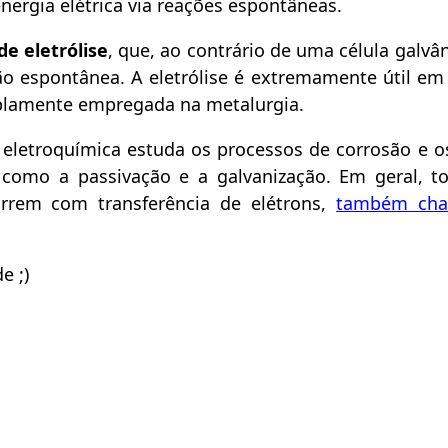
nergia elétrica via reações espontâneas.
e eletrólise
, que, ao contrário de uma célula galvâni
ão espontânea. A eletrólise é extremamente útil em
mplamente empregada na metalurgia.
 a eletroquímica estuda os processos de corrosão e 
 como a passivação e a galvanização. Em geral, t
rrem com transferência de elétrons,
também cha
e ;)