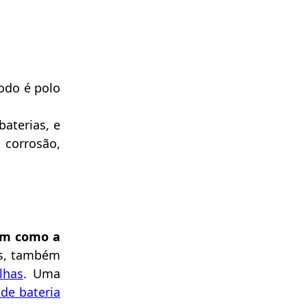
todo é polo
aterias, e
 corrosão,
sim como a
cas, também
lhas
. Uma
e bateria