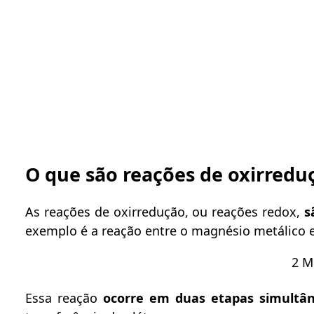
O que são reações de oxirredu
As reações de oxirredução, ou reações redox,
s
exemplo é a reação entre o magnésio metálico e
2 M
Essa reação
ocorre em duas etapas simultâ