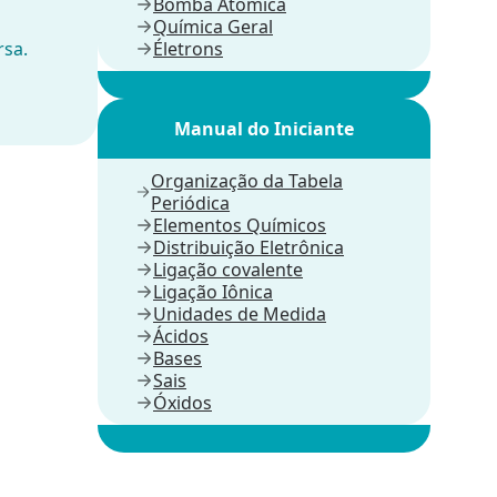
Bomba Atômica
Química Geral
rsa.
Életrons
Manual do Iniciante
Organização da Tabela
Periódica
Elementos Químicos
Distribuição Eletrônica
Ligação covalente
Ligação Iônica
Unidades de Medida
Ácidos
Bases
Sais
Óxidos