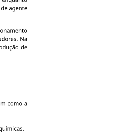
 de agente
ncionamento
adores. Na
rodução de
sim como a
químicas.