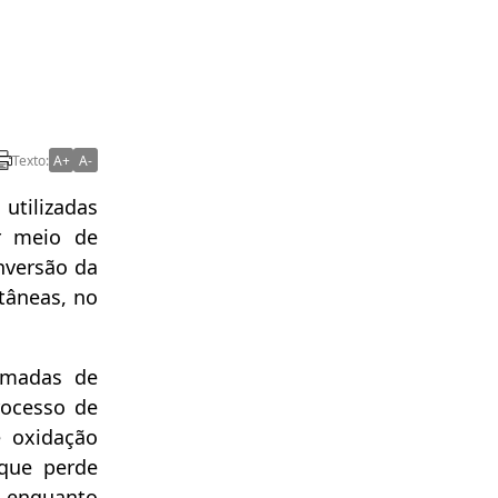
Texto:
A+
A-
utilizadas
or meio de
nversão da
tâneas, no
amadas de
rocesso de
e oxidação
que perde
, enquanto