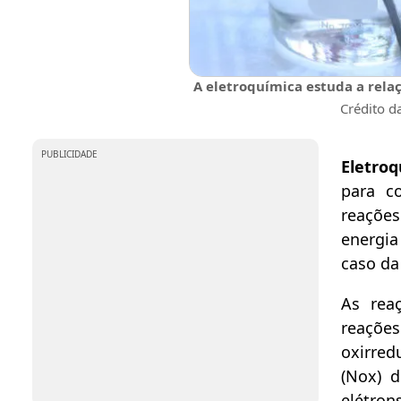
A eletroquímica estuda a relaç
Crédito d
PUBLICIDADE
Eletroq
para c
reações
energia
caso da 
As rea
reações
oxirred
(Nox) 
elétron