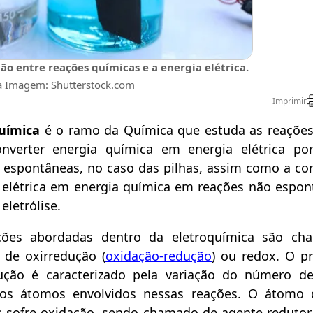
ão entre reações químicas e a energia elétrica.
a Imagem: Shutterstock.com
Imprimir
uímica
é o ramo da Química que estuda as reações 
onverter energia química em energia elétrica p
 espontâneas, no caso das pilhas, assim como a co
 elétrica em energia química em reações não espon
eletrólise.
ções abordadas dentro da eletroquímica são ch
 de oxirredução (
oxidação-redução
) ou redox. O p
ução é caracterizado pela variação do número d
dos átomos envolvidos nessas reações. O átomo 
s sofre oxidação, sendo chamado de agente redutor