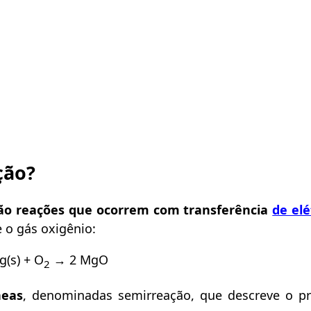
ção?
ão reações que ocorrem com transferência
de el
 o gás oxigênio:
g(s) + O
→ 2 MgO
2
neas
, denominadas semirreação, que descreve o p