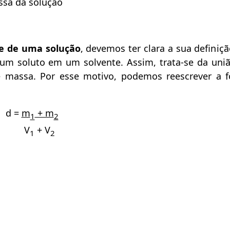
sa da solução
e de uma solução
, devemos ter clara a sua definição
um soluto em um solvente. Assim, trata-se da uni
 massa. Por esse motivo, podemos reescrever a 
d =
m
+ m
1
2
V
+ V
1
2