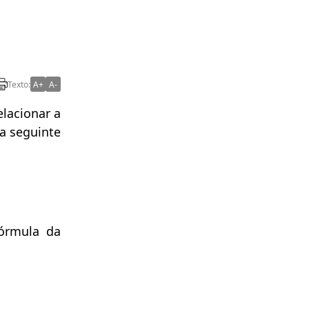
Texto:
A+
A-
lacionar a
a seguinte
fórmula da