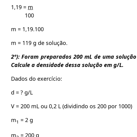
1,19 =
m
100
m = 1,19.100
m = 119 g de solução.
2º): Foram preparados 200 mL de uma solução
Calcule a densidade dessa solução em g/L.
Dados do exercício:
d = ? g/L
V = 200 mL ou 0,2 L (dividindo os 200 por 1000)
m
= 2 g
1
m
= 200 g
2