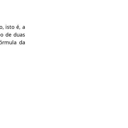
, isto é, a
ão de duas
fórmula da