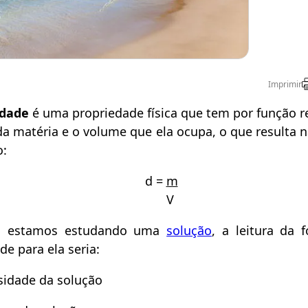
Imprimir
idade
é uma propriedade física que tem por função re
a matéria e o volume que ela ocupa, o que resulta n
o:
d =
m
V
 estamos estudando uma
solução
, a leitura da 
de para ela seria:
sidade da solução