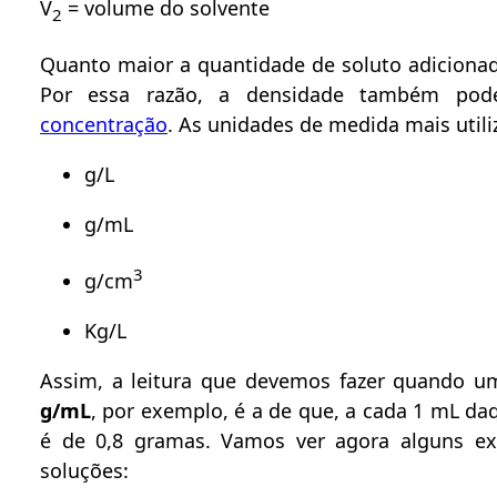
V
= volume do solvente
2
Quanto maior a quantidade de soluto adicionado
Por essa razão, a densidade também pod
concentração
. As unidades de medida mais util
g/L
g/mL
3
g/cm
Kg/L
Assim, a leitura que devemos fazer quando u
g/mL
, por exemplo, é a de que, a cada 1 mL da
é de 0,8 gramas. Vamos ver agora alguns ex
soluções: