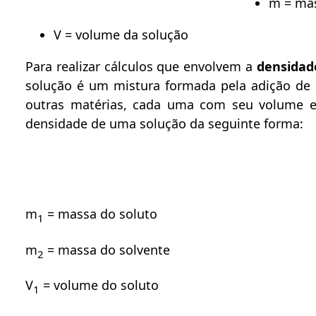
m = mas
V = volume da solução
Para realizar cálculos que envolvem a
densidad
solução é um mistura formada pela adição de 
outras matérias, cada uma com seu volume e
densidade de uma solução da seguinte forma:
m
= massa do soluto
1
m
= massa do solvente
2
V
= volume do soluto
1