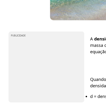
PUBLICIDADE
A
dens
massa d
equaçã
Quando
densida
d = den