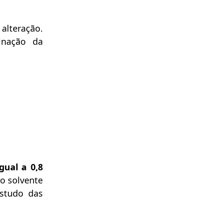
alteração.
inação da
gual a 0,8
do solvente
estudo das