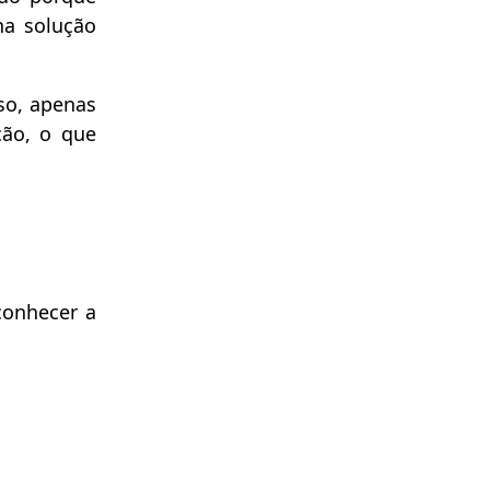
na solução
so, apenas
ção, o que
conhecer a