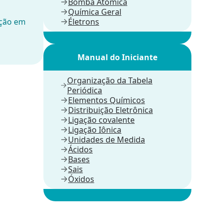
Bomba Atômica
Química Geral
ução em
Életrons
Manual do Iniciante
Organização da Tabela
Periódica
Elementos Químicos
Distribuição Eletrônica
Ligação covalente
Ligação Iônica
Unidades de Medida
Ácidos
Bases
Sais
Óxidos