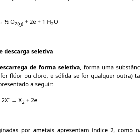
 ½ O
+ 2e + 1 H
O
2(g)
2
e descarga seletiva
escarrega de forma seletiva
, forma uma substânc
 for flúor ou cloro, e sólida se for qualquer outra
resentado a seguir:
-
2X
→ X
+ 2e
2
inadas por ametais apresentam índice 2, como n