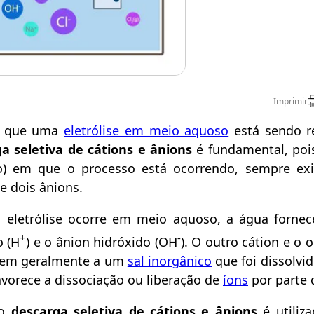
Imprimir
e que uma
eletrólise em meio aquoso
está sendo re
a seletiva de cátions e ânions
é fundamental, poi
o) em que o processo está ocorrendo, sempre ex
 e dois ânions.
eletrólise ocorre em meio aquoso, a água fornec
+
-
o (H
) e o ânion hidróxido (OH
). O outro cátion e o 
cem geralmente a um
sal inorgânico
que foi dissolvi
avorece a dissociação ou liberação de
íons
por parte d
o
descarga seletiva de cátions e ânions
é utiliz