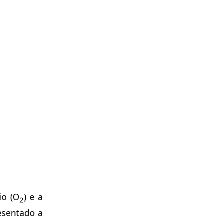
io (O
) e a
2
esentado a