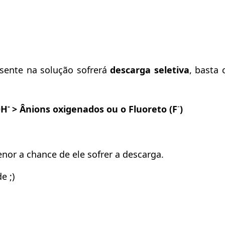
esente na solução sofrerá
descarga seletiva
, basta 
-
-
OH
> Ânions oxigenados ou o Fluoreto (F
)
nor a chance de ele sofrer a descarga.
e ;)