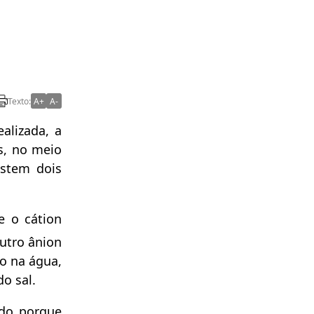
Texto:
A+
A-
alizada, a
s, no meio
istem dois
e o cátion
outro ânion
do na água,
o sal.
ado porque