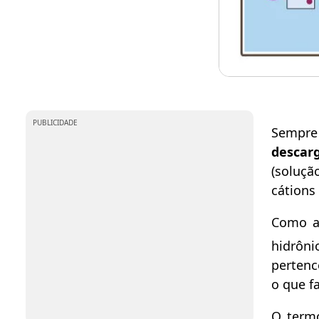
PUBLICIDADE
Sempr
descarg
(soluçã
cátions
Como a 
hidrôni
perten
o que f
O term