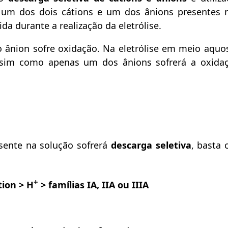
um dos dois cátions e um dos ânions presentes 
ida durante a realização da eletrólise.
 o ânion sofre oxidação. Na eletrólise em meio aquo
ssim como apenas um dos ânions sofrerá a oxida
esente na solução sofrerá
descarga seletiva
, basta 
+
tion > H
> famílias IA, IIA ou IIIA