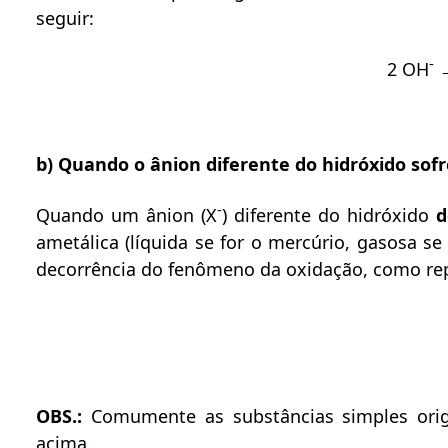
seguir:
-
2 OH
→
b) Quando o ânion diferente do hidróxido sofr
-
Quando um ânion (X
) diferente do hidróxido
d
ametálica (líquida se for o mercúrio, gasosa se
decorrência do fenômeno da oxidação, como rep
OBS.:
Comumente as substâncias simples orig
acima.