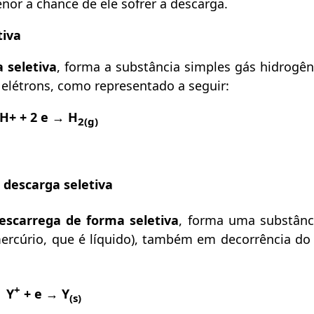
nor a chance de ele sofrer a descarga.
tiva
 seletiva
, forma a substância simples gás hidrogên
 elétrons, como representado a seguir:
 H+ + 2 e → H
2(g)
 descarga seletiva
scarrega de forma seletiva
, forma uma substânc
mercúrio, que é líquido), também em decorrência d
+
Y
+ e → Y
(s)