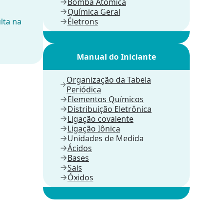
Bomba Atômica
Química Geral
lta na
Életrons
Manual do Iniciante
Organização da Tabela
Periódica
Elementos Químicos
Distribuição Eletrônica
Ligação covalente
Ligação Iônica
Unidades de Medida
Ácidos
Bases
Sais
Óxidos