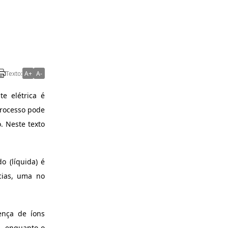
Texto:
A+
A-
e elétrica é
processo pode
. Neste texto
 (líquida) é
cias, uma no
ença de íons
s, enquanto o