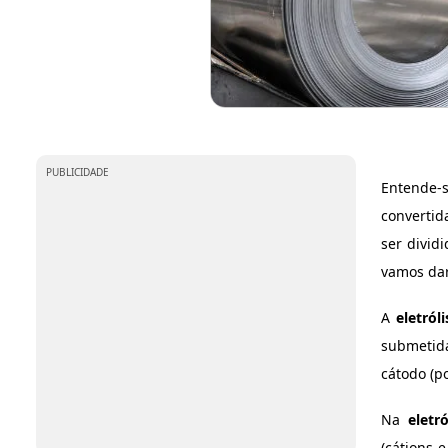
PUBLICIDADE
Entende-
convertid
ser divid
vamos dar
A
eletróli
submetid
cátodo (po
Na
eletr
(cátions 