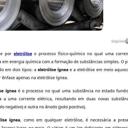
Imprimir
se por
eletrólise
o processo físico-químico no qual uma corrent
a em energia química com a formação de substâncias simples. O 
ido em dois tipos: a
eletrólise ígnea
e a eletrólise em meio aquoso
 ênfase apenas na eletrólise ígnea.
se ígnea
é o processo no qual uma substância no estado fundido
a a uma corrente elétrica, resultando em duas novas substân
lo negativo) e outra no ânodo (polo positivo).
ólise ígnea
, como em qualquer eletrólise, é necessária a pres
e ânions) livres no meio. O cátion é um íon deficiente em elétron