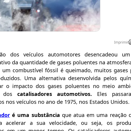
Imprimir
ção dos veículos automotores desencadeou u
cativo da quantidade de gases poluentes na atmosfera
um combustível fóssil é queimado, muitos gases 
duzidos. Uma alternativa desenvolvida pelos quí
ar o impacto dos gases poluentes no meio ambie
ão dos
catalisadores automotivos.
Eles passar
dos nos veículos no ano de 1975, nos Estados Unidos.
ador
é uma substância
que atua em uma reação q
a acelerar a sua velocidade, ou seja, os produ
os em um menor tempo. Os catalisadores automo