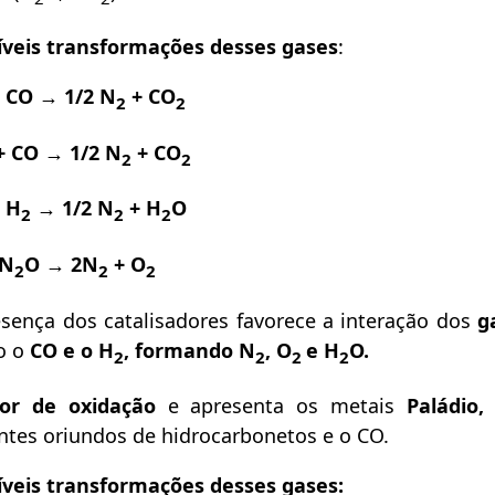
íveis transformações desses gases
:
 CO → 1/2 N
+ CO
2
2
 CO → 1/2 N
+ CO
2
2
 H
→ 1/2 N
+ H
O
2
2
2
 N
O → 2N
+ O
2
2
2
ença dos catalisadores favorece a interação dos
ga
o o
CO e o H
,
formando N
, O
e H
O.
2
2
2
2
dor de oxidação
e apresenta os metais
Paládio,
ntes oriundos de hidrocarbonetos e o CO.
íveis transformações desses gases: