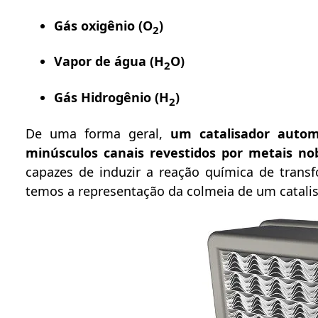
Gás oxigênio (O
)
2
Vapor de água (H
O)
2
Gás Hidrogênio (H
)
2
De uma forma geral,
um catalisador auto
minúsculos canais revestidos por metais nobr
capazes de induzir a reação química de tran
temos a representação da colmeia de um catali