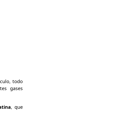
ículo, todo
ntes gases
atina
, que