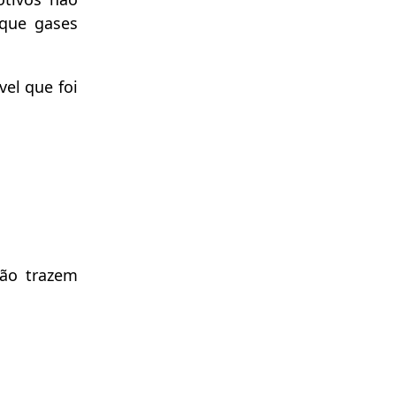
 que gases
el que foi
não trazem