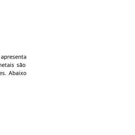
 apresenta
metais são
es. Abaixo