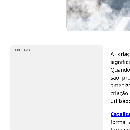
PUBLICIDADE
A cria
signifi
Quando 
são pro
ameniz
criaç
utiliza
Catalis
forma 
formad