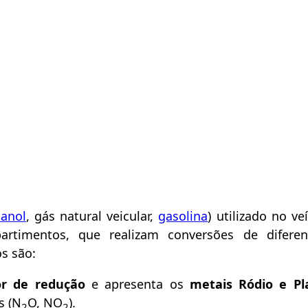
tanol
, gás natural veicular,
gasolina
) utilizado no ve
artimentos, que realizam conversões de difere
s são:
dor de redução
e apresenta os
metais Ródio e Pl
s (N
O, NO
).
2
2