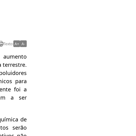
Texto:
A+
A-
m aumento
 terrestre.
poluidores
micos para
nte foi a
am a ser
uímica de
tos serão
tivos não