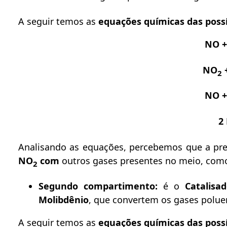
A seguir temos as
equações químicas das poss
NO +
NO
+
2
NO +
2
Analisando as equações, percebemos que a pres
NO
com
outros gases presentes no meio, com
2
Segundo compartimento:
é o
Catalisa
Molibdênio
, que convertem os gases polue
A seguir temos as
equações químicas das poss