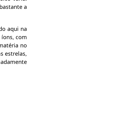
 bastante a
do aqui na
e íons, com
matéria no
 estrelas,
imadamente