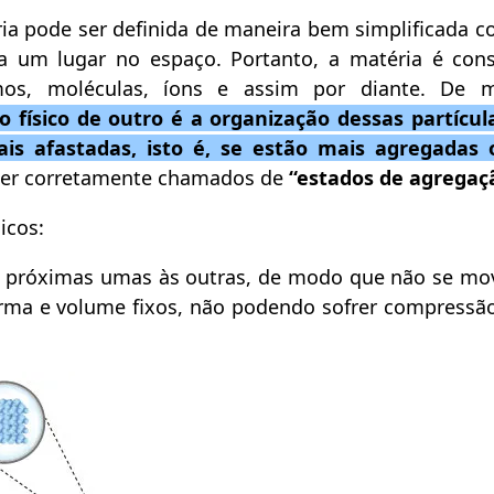
ia pode ser definida de maneira bem simplificada 
um lugar no espaço. Portanto, a matéria é cons
mos, moléculas, íons e assim por diante. De 
 físico de outro é a organização dessas partícula
is afastadas, isto é, se estão mais agregadas
 ser corretamente chamados de
“estados de agregaç
icos:
em próximas umas às outras, de modo que não se m
rma e volume fixos, não podendo sofrer compressão