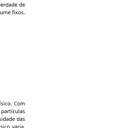
berdade de
ume fixos,
ísico. Com
artículas
nsidade das
ico varia.