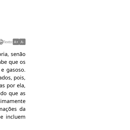
Texto:
A+
A-
ria, senão
abe que os
o e gasoso.
ados, pois,
s por ela,
ndo que as
timamente
rmações da
ue incluem