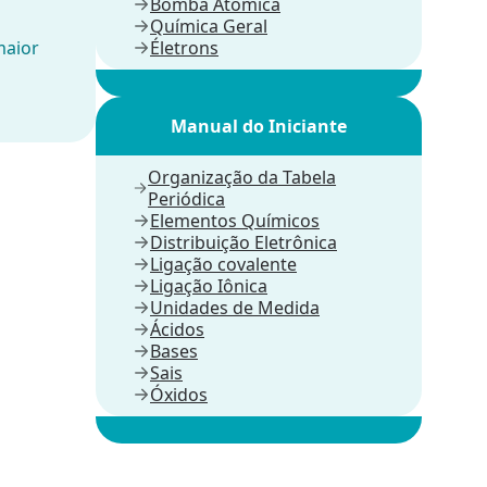
Bomba Atômica
Química Geral
maior
Életrons
Manual do Iniciante
Organização da Tabela
Periódica
Elementos Químicos
Distribuição Eletrônica
Ligação covalente
Ligação Iônica
Unidades de Medida
Ácidos
Bases
Sais
Óxidos