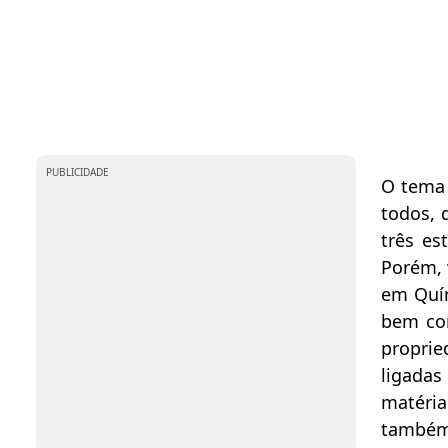
PUBLICIDADE
O tema 
todos, 
três es
Porém, 
em Quím
bem com
propri
ligadas
matéria
também 