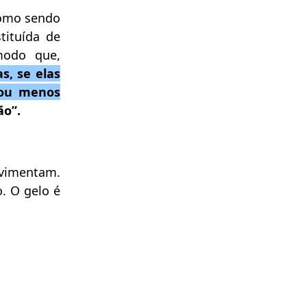
como sendo
tituída de
modo que,
s, se elas
 ou menos
ão”.
ovimentam.
. O gelo é