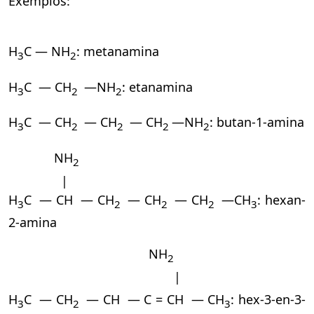
Exemplos:
H
C — NH
: metanamina
3
2
H
C — CH
—NH
: etanamina
3
2
2
H
C — CH
— CH
— CH
—NH
: butan-1-amina
3
2
2
2
2
NH
2
|
H
C — CH — CH
— CH
— CH
—CH
: hexan-
3
2
2
2
3
2-amina
NH
2
|
H
C — CH
— CH — C = CH — CH
: hex-3-en-3-
3
2
3