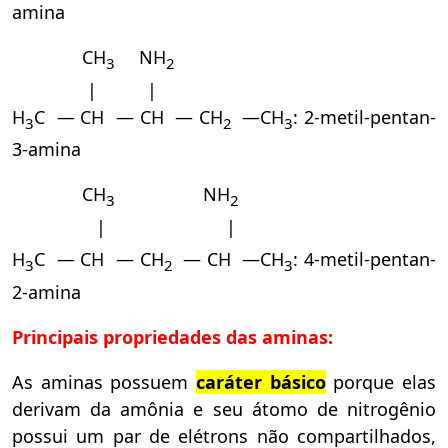
amina
CH
NH
3
2
| |
H
C — CH — CH — CH
—CH
: 2-metil-pentan-
3
2
3
3-amina
CH
NH
3
2
| |
H
C — CH — CH
— CH —CH
: 4-metil-pentan-
3
2
3
2-amina
Principais propriedades das aminas:
As aminas possuem
caráter básico
porque elas
derivam da amônia e seu átomo de nitrogênio
possui um par de elétrons não compartilhados,