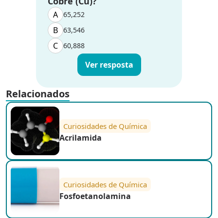
Cobre (Cu)?
A
65,252
B
63,546
C
60,888
Ver resposta
Relacionados
Curiosidades de Química
Acrilamida
Curiosidades de Química
Fosfoetanolamina