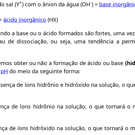
+
-
o sal (Y
) com o ânion da água (OH
) =
base inorgâni
 =
ácido inorgânico
(HX)
ando a base ou o ácido formados são fortes, uma vez
au de dissociação, ou seja, uma tendência a per
emos obter ou não a formação de ácido ou base
(hid
o
pH
do meio da seguinte forma:
sença de íons hidrônio e hidróxido na solução, o qu
ença de íons hidrônio na solução, o que tornará o 
ça de íons hidróxido na solução, o que tornará o m