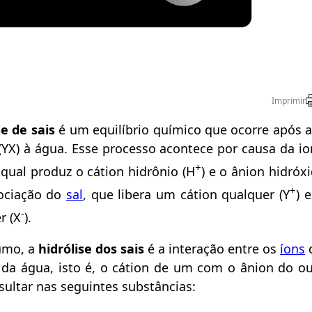
Imprimir
se de sais
é um equilíbrio químico que ocorre após a
(YX) à água. Esse processo acontece por causa da io
+
 qual produz o cátion hidrônio (H
) e o ânion hidróx
+
ociação do
sal
, que libera um cátion qualquer (Y
) 
-
r (X
).
umo, a
hidrólise dos sais
é a interação entre os
íons
d
 da água, isto é, o cátion de um com o ânion do ou
sultar nas seguintes substâncias: