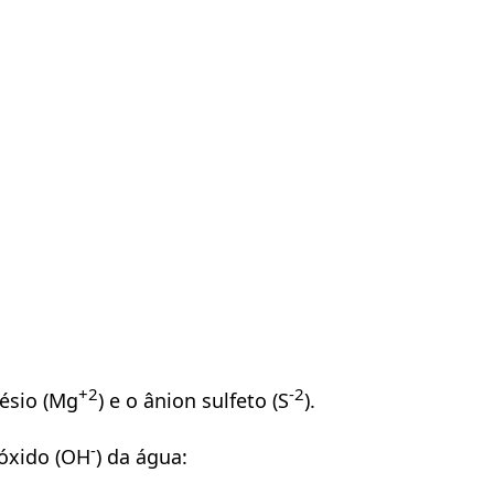
+2
-2
ésio (Mg
) e o ânion sulfeto (S
).
-
róxido (OH
) da água: