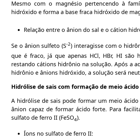
Mesmo com o magnésio pertencendo à família 
hidróxido e forma a base fraca hidróxido de ma
Relação entre o ânion do sal e o cátion hidr
-2
Se o ânion sulfeto (S
) interagisse com o hidrô
que é fraco, já que apenas HCl, HBr, HI são hi
restando cátions hidrônio na solução. Após a a
hidrônio e ânions hidróxido, a solução será neut
Hidrólise de sais com formação de meio ácido
A hidrólise de sais pode formar um meio ácido
ânion capaz de formar ácido forte. Para facili
sulfato de ferro II (FeSO
).
4
Íons no sulfato de ferro II: