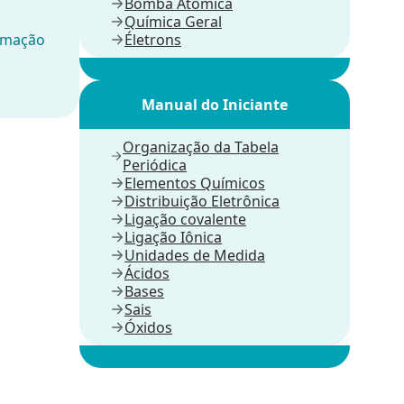
Bomba Atômica
Química Geral
ormação
Életrons
Manual do Iniciante
Organização da Tabela
Periódica
Elementos Químicos
Distribuição Eletrônica
Ligação covalente
Ligação Iônica
Unidades de Medida
Ácidos
Bases
Sais
Óxidos