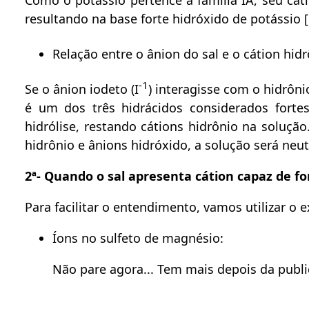
Como o potássio pertence à família IA, seu cáti
resultando na base forte hidróxido de potássio 
Relação entre o ânion do sal e o cátion hidr
-1
Se o ânion iodeto (I
) interagisse com o hidrôni
é um dos três hidrácidos considerados forte
hidrólise, restando cátions hidrônio na soluçã
hidrônio e ânions hidróxido, a solução será neut
2ª- Quando o sal apresenta cátion capaz de fo
Para facilitar o entendimento, vamos utilizar o 
Íons no sulfeto de magnésio:
Não pare agora... Tem mais depois da public