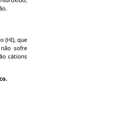
 hidróxido,
ão.
o (HI), que
 não sofre
rão cátions
co.