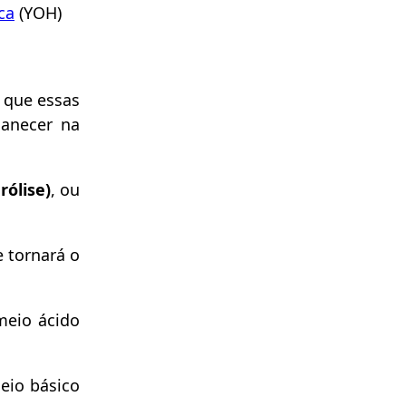
ca
(YOH)
 que essas
manecer na
rólise)
, ou
e tornará o
meio ácido
eio básico