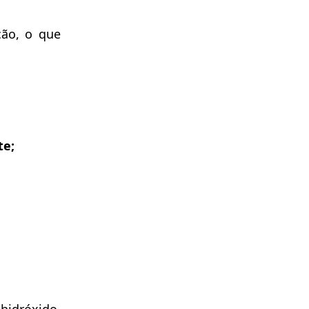
ção, o que
te;