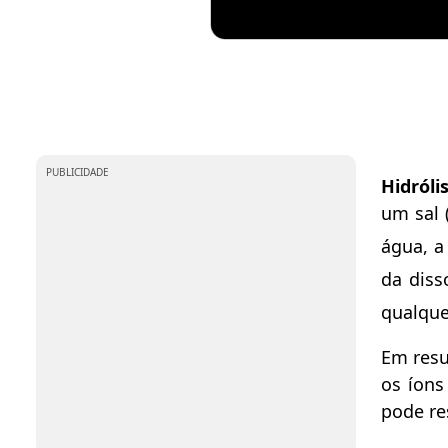
PUBLICIDADE
Hidróli
um sal 
água, a
da diss
qualque
Em res
os íons
pode re