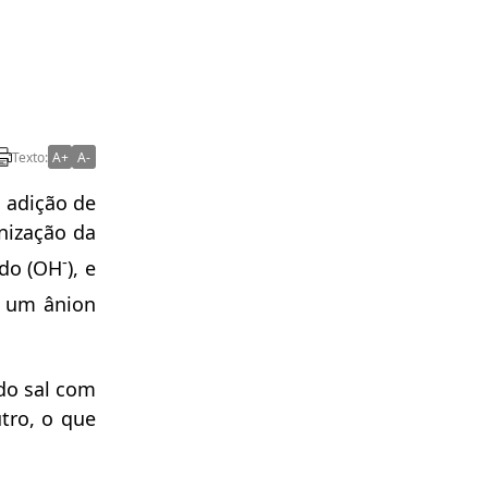
Texto:
A+
A-
 adição de
nização da
-
ido (OH
), e
e um ânion
o sal com
tro, o que