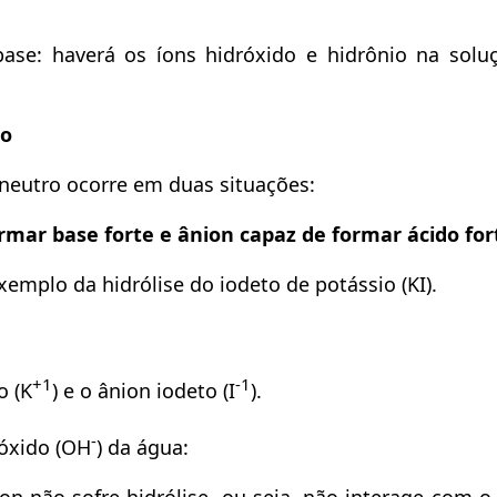
ase: haverá os íons hidróxido e hidrônio na solu
ro
neutro ocorre em duas situações:
rmar base forte e ânion capaz de formar ácido for
xemplo da hidrólise do iodeto de potássio (KI).
+1
-1
o (K
) e o ânion iodeto (I
).
-
róxido (OH
) da água: