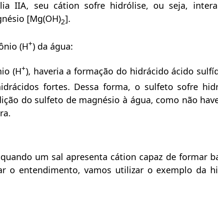
IIA, seu cátion sofre hidrólise, ou seja, inte
gnésio [Mg(OH)
].
2
+
ônio (H
) da água:
+
nio (H
), haveria a formação do hidrácido ácido sulfí
drácidos fortes. Dessa forma, o sulfeto sofre hidr
dição do sulfeto de magnésio à água, como não have
ra.
 quando um sal apresenta cátion capaz de formar ba
tar o entendimento, vamos utilizar o exemplo da hi