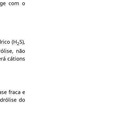
rage com o
drico (H
S),
2
ólise, não
rá cátions
se fraca e
drólise do