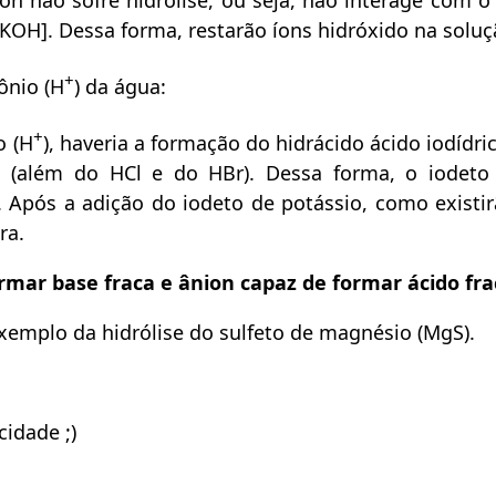
on não sofre hidrólise, ou seja, não interage com o
[KOH]. Dessa forma, restarão íons hidróxido na soluç
+
ônio (H
) da água:
+
o (H
), haveria a formação do hidrácido ácido iodídric
s (além do HCl e do HBr). Dessa forma, o iodeto
o. Após a adição do iodeto de potássio, como existi
ra.
rmar base fraca e ânion capaz de formar ácido fra
exemplo da hidrólise do sulfeto de magnésio (MgS).
idade ;)