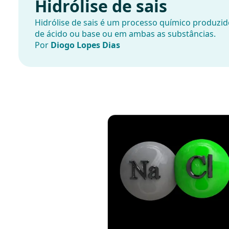
Hidrólise de sais
Hidrólise de sais é um processo químico produzid
de ácido ou base ou em ambas as substâncias.
Por
Diogo Lopes Dias