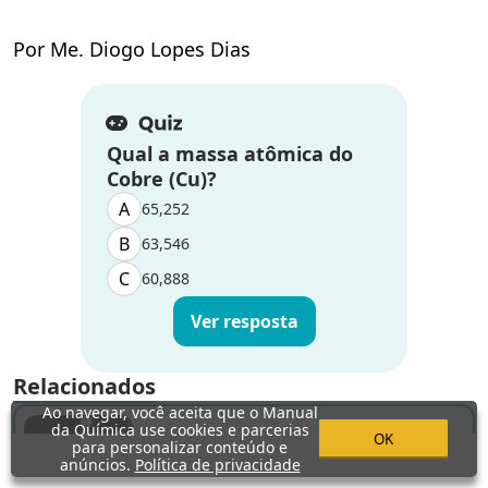
Por Me. Diogo Lopes Dias
Qual a massa atômica do
Cobre (Cu)?
A
65,252
B
63,546
C
60,888
Ver resposta
Relacionados
Ao navegar, você aceita que o Manual
da Química use cookies e parcerias
OK
para personalizar conteúdo e
Química Orgânica
anúncios.
Política de privacidade
Aromáticos