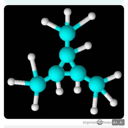
Imprimir
Texto:
A+
A-