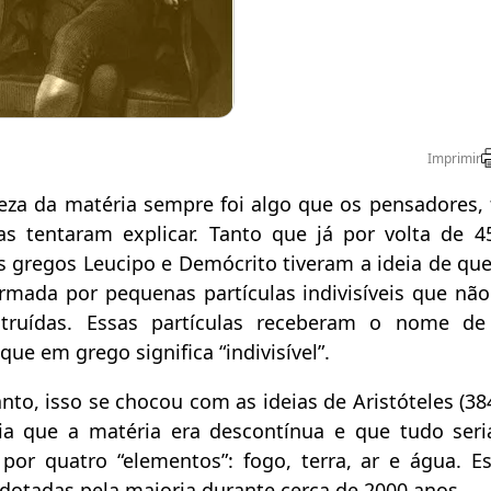
Imprimir
eza da matéria sempre foi algo que os pensadores, f
tas tentaram explicar. Tanto que já por volta de 45
os gregos Leucipo e Demócrito tiveram a ideia de qu
ormada por pequenas partículas indivisíveis que nã
struídas. Essas partículas receberam o nome de
que em grego significa “indivisível”.
nto, isso se chocou com as ideias de Aristóteles (384
ia que a matéria era descontínua e que tudo ser
por quatro “elementos”: fogo, terra, ar e água. Es
dotadas pela maioria durante cerca de 2000 anos.