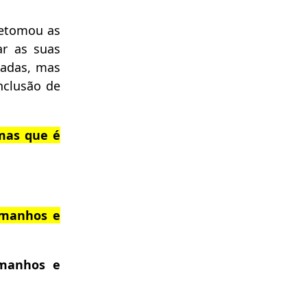
retomou as
ar as suas
vadas, mas
nclusão de
 mas que é
amanhos e
amanhos e