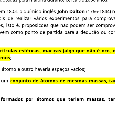
em 1803, o químico inglês
John Dalton
(1766-1844) 
ois de realizar vários experimentos para comprov
dos, isto é, proposições que não podem ser compro
rvem como ponto de partida para a dedução ou co
tículas esféricas, maciças (algo que não é oco,
omos
;
m átomo e outro haveria espaços vazios;
r um
conjunto de átomos de mesmas massas, t
m formados por átomos que teriam massas, t