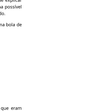
e explicar
a possível
do.
ma bola de
s que eram