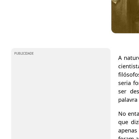
PUBLICIDADE
A natur
cientis
filósof
seria f
ser de
palavra 
No enta
que diz
apenas 
foram a