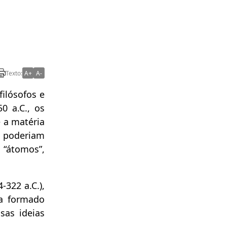
Texto:
A+
A-
ilósofos e
0 a.C., os
e a matéria
o poderiam
 “átomos”,
-322 a.C.),
ia formado
sas ideias