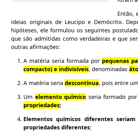
Então, 
ideias originais de Leucipo e Demócrito. Dep
hipóteses, ele formulou os seguintes postula
que são admitidas como verdadeiras e que se
outras afirmações:
A matéria seria formada por
pequenas par
compacto) e indivisíveis
, denominadas
át
A matéria seria
descontínua
, pois entre u
Um
elemento químico
seria formado po
propriedades
;
Elementos químicos diferentes seria
propriedades diferentes
;