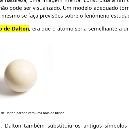
a natureza, uma imagem mental construída a fim d
não pode ser visualizado. Um modelo adequado torn
é mesmo se faça previsões sobre o fenômeno estuda
o de Dalton
,
era que o átomo seria semelhante a u
de Dalton parecia com uma bola de bilhar
a, Dalton também substituiu os antigos símbolo