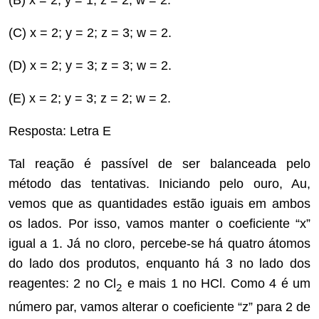
(B) x = 2; y = 1; z = 2; w = 2.
(C) x = 2; y = 2; z = 3; w = 2.
(D) x = 2; y = 3; z = 3; w = 2.
(E) x = 2; y = 3; z = 2; w = 2.
Resposta: Letra E
Tal reação é passível de ser balanceada pelo
método das tentativas. Iniciando pelo ouro, Au,
vemos que as quantidades estão iguais em ambos
os lados. Por isso, vamos manter o coeficiente “x”
igual a 1. Já no cloro, percebe-se há quatro átomos
do lado dos produtos, enquanto há 3 no lado dos
reagentes: 2 no Cl
e mais 1 no HCl. Como 4 é um
2
número par, vamos alterar o coeficiente “z” para 2 de