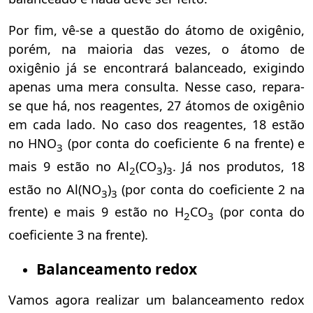
Por fim, vê-se a questão do átomo de oxigênio,
porém, na maioria das vezes, o átomo de
oxigênio já se encontrará balanceado, exigindo
apenas uma mera consulta. Nesse caso, repara-
se que há, nos reagentes, 27 átomos de oxigênio
em cada lado. No caso dos reagentes, 18 estão
no HNO
(por conta do coeficiente 6 na frente) e
3
mais 9 estão no Al
(CO
)
. Já nos produtos, 18
2
3
3
estão no Al(NO
)
(por conta do coeficiente 2 na
3
3
frente) e mais 9 estão no H
CO
(por conta do
2
3
coeficiente 3 na frente).
Balanceamento redox
Vamos agora realizar um balanceamento redox