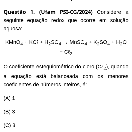
Questão 1. (Ufam PSI-CG/2024)
Considere a
seguinte equação redox que ocorre em solução
aquosa:
KMnO
+ KCℓ + H
SO
→ MnSO
+ K
SO
+ H
O
4
2
4
4
2
4
2
+ Cℓ
2
O coeficiente estequiométrico do cloro (Cℓ
), quando
2
a equação está balanceada com os menores
coeficientes de números inteiros, é:
(A) 1
(B) 3
(C) 8