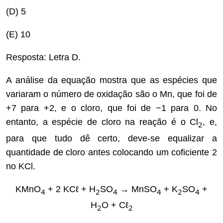
(D) 5
(E) 10
Resposta: Letra D.
A análise da equação mostra que as espécies que
variaram o número de oxidação são o Mn, que foi de
+7 para +2, e o cloro, que foi de −1 para 0. No
entanto, a espécie de cloro na reação é o Cl
, e,
2
para que tudo dê certo, deve-se equalizar a
quantidade de cloro antes colocando um coficiente 2
no KCl.
KMnO
+ 2 KCℓ + H
SO
→ MnSO
+ K
SO
+
4
2
4
4
2
4
H
O + Cℓ
2
2