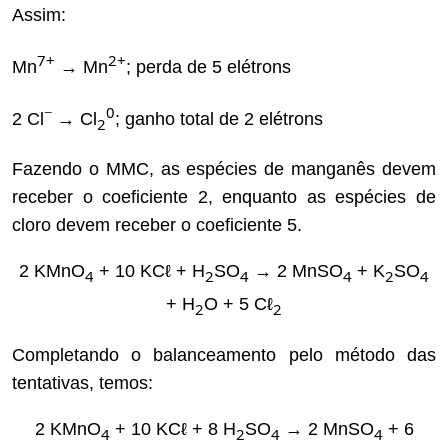
Assim:
7+
2+
Mn
→ Mn
; perda de 5 elétrons
−
0
2 Cl
→ Cl
; ganho total de 2 elétrons
2
Fazendo o MMC, as espécies de manganês devem
receber o coeficiente 2, enquanto as espécies de
cloro devem receber o coeficiente 5.
2 KMnO
+ 10 KCℓ + H
SO
→ 2 MnSO
+ K
SO
4
2
4
4
2
4
+ H
O + 5 Cℓ
2
2
Completando o balanceamento pelo método das
tentativas, temos:
2 KMnO
+ 10 KCℓ + 8 H
SO
→ 2 MnSO
+ 6
4
2
4
4