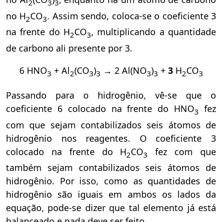
2
3
3
no H
CO
. Assim sendo, coloca-se o coeficiente 3
2
3
na frente do H
CO
, multiplicando a quantidade
2
3
de carbono ali presente por 3.
6 HNO
+ Al
(CO
)
→ 2 Al(NO
)
+
3
H
CO
3
2
3
3
3
3
2
3
Passando para o hidrogênio, vê-se que o
coeficiente 6 colocado na frente do HNO
fez
3
com que sejam contabilizados seis átomos de
hidrogênio nos reagentes. O coeficiente 3
colocado na frente do H
CO
fez com que
2
3
também sejam contabilizados seis átomos de
hidrogênio. Por isso, como as quantidades de
hidrogênio são iguais em ambos os lados da
equação, pode-se dizer que tal elemento já está
balanceado e nada deve ser feito.