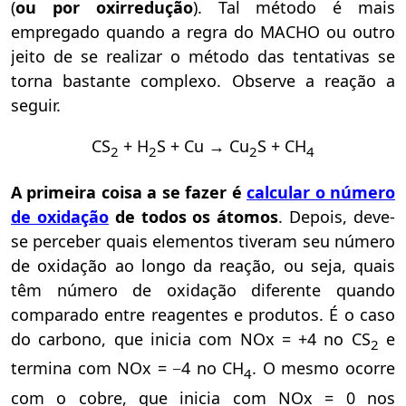
(
ou por oxirredução
). Tal método é mais
empregado quando a regra do MACHO ou outro
jeito de se realizar o método das tentativas se
torna bastante complexo. Observe a reação a
seguir.
CS
+ H
S + Cu → Cu
S + CH
2
2
2
4
A primeira coisa a se fazer é
calcular o número
de oxidação
de todos os átomos
. Depois, deve-
se perceber quais elementos tiveram seu número
de oxidação ao longo da reação, ou seja, quais
têm número de oxidação diferente quando
comparado entre reagentes e produtos. É o caso
do carbono, que inicia com NOx = +4 no CS
e
2
termina com NOx = −4 no CH
. O mesmo ocorre
4
com o cobre, que inicia com NOx = 0 nos