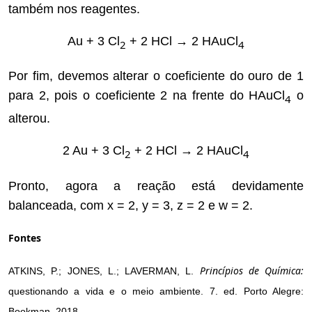
também nos reagentes.
Au + 3 Cl
+ 2 HCl → 2 HAuCl
2
4
Por fim, devemos alterar o coeficiente do ouro de 1
para 2, pois o coeficiente 2 na frente do HAuCl
o
4
alterou.
2 Au + 3 Cl
+ 2 HCl → 2 HAuCl
2
4
Pronto, agora a reação está devidamente
balanceada, com x = 2, y = 3, z = 2 e w = 2.
Fontes
Princípios de Química:
ATKINS, P.; JONES, L.; LAVERMAN, L.
questionando a vida e o meio ambiente. 7. ed. Porto Alegre:
Bookman, 2018.