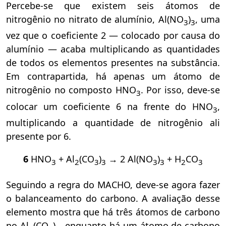
Percebe-se que existem seis átomos de
nitrogênio no nitrato de alumínio, Al(NO
)
, uma
3
3
vez que o coeficiente 2 — colocado por causa do
alumínio — acaba multiplicando as quantidades
de todos os elementos presentes na substância.
Em contrapartida, há apenas um átomo de
nitrogênio no composto HNO
. Por isso, deve-se
3
colocar um coeficiente 6 na frente do HNO
,
3
multiplicando a quantidade de nitrogênio ali
presente por 6.
6
HNO
+ Al
(CO
)
→ 2 Al(NO
)
+ H
CO
3
2
3
3
3
3
2
3
Seguindo a regra do MACHO, deve-se agora fazer
o balanceamento do carbono. A avaliação desse
elemento mostra que há três átomos de carbono
no Al
(CO
)
, enquanto há um átomo de carbono