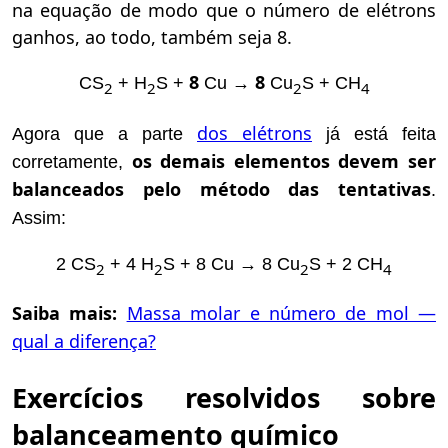
na equação de modo que o número de elétrons
ganhos, ao todo, também seja 8.
8
8
CS
+ H
S +
Cu →
Cu
S + CH
2
2
2
4
dos elétrons
Agora que a parte
já está feita
os demais elementos devem ser
corretamente,
balanceados pelo método das tentativas
.
Assim:
2 CS
+ 4 H
S + 8 Cu → 8 Cu
S + 2 CH
2
2
2
4
Saiba mais:
Massa molar e número de mol —
qual a diferença?
Exercícios resolvidos sobre
balanceamento químico