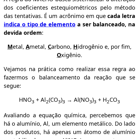
dos coeficientes estequiométricos pelo método
das tentativas. É um acrônimo em que
cada letra
indica o tipo de elemento
a ser balanceado, na
devida ordem
:
M
etal,
A
metal,
C
arbono,
H
idrogênio e, por fim,
O
xigênio.
Vejamos na prática como realizar essa regra ao
fazermos o balanceamento da reação que se
segue:
HNO
+ Al
(CO
)
→ Al(NO
)
+ H
CO
3
2
3
3
3
3
2
3
Avaliando a equação química, percebemos que
há o alumínio, Al, um elemento metálico. Do lado
dos produtos, há apenas um átomo de alumínio