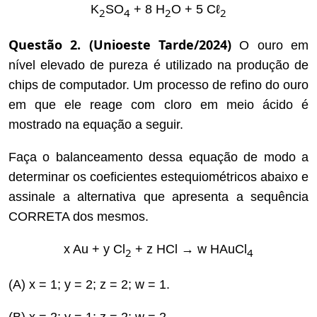
K
SO
+ 8 H
O + 5 Cℓ
2
4
2
2
Questão 2. (Unioeste Tarde/2024)
O ouro em
nível elevado de pureza é utilizado na produção de
chips de computador. Um processo de refino do ouro
em que ele reage com cloro em meio ácido é
mostrado na equação a seguir.
Faça o balanceamento dessa equação de modo a
determinar os coeficientes estequiométricos abaixo e
assinale a alternativa que apresenta a sequência
CORRETA dos mesmos.
x Au + y Cl
+ z HCl → w HAuCl
2
4
(A) x = 1; y = 2; z = 2; w = 1.