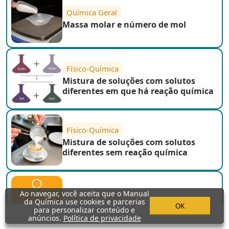
Química Geral
Massa molar e número de mol
Físico-Química
Mistura de soluções com solutos
diferentes em que há reação química
Físico-Química
Mistura de soluções com solutos
diferentes sem reação química
Ao navegar, você aceita que o Manual
Química Inorgânica
da Química use cookies e parcerias
OK
Reações com óxidos ácidos
para personalizar conteúdo e
anúncios.
Política de privacidade