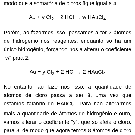
modo que a somatória de cloros fique igual a 4.
Au + y Cl
+ 2 HCl → w HAuCl
2
4
Porém, ao fazermos isso, passamos a ter 2 átomos
de hidrogênio nos reagentes, enquanto só há um
único hidrogênio, forçando-nos a alterar o coeficiente
“w” para 2.
Au + y Cl
+ 2 HCl → 2 HAuCl
2
4
No entanto, ao fazermos isso, a quantidade de
átomos de cloro passa a ser 8, uma vez que
estamos falando do HAuCl
. Para não alterarmos
4
mais a quantidade de átomos de hidrogênio e ouro,
vamos alterar o coeficiente “y”, que só afeta o cloro,
para 3, de modo que agora temos 8 átomos de cloro