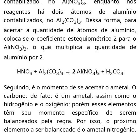
contabilizado, no Al(NO
)
, enquanto nos
3
3
reagentes há dois átomos de alumínio
contabilizados, no Al
(CO
)
. Dessa forma, para
2
3
3
acertar a quantidade de átomos de alumínio,
coloca-se o coeficiente estequiométrico 2 para o
Al(NO
)
, o que multiplica a quantidade de
3
3
alumínio por 2.
HNO
+ Al
(CO
)
→
2
Al(NO
)
+ H
CO
3
2
3
3
3
3
2
3
Seguindo, é o momento de se acertar o ametal. O
carbono, de fato, é um ametal, assim como o
hidrogênio e o oxigênio; porém esses elementos
têm seu momento específico de serem
balanceados pela regra. Por isso, o próximo
elemento a ser balanceado é o ametal nitrogênio.